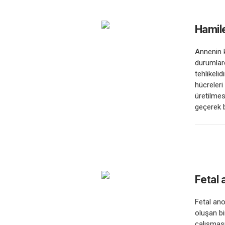
Hamile
Annenin 
durumlard
tehlikeli
hücreleri
üretilmes
geçerek b
Fetal 
Fetal ano
oluşan bi
çalışması