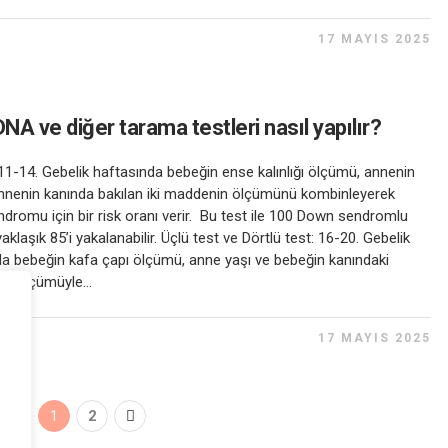
17 MAYIS 2025
DNA ve diğer tarama testleri nasıl yapılır?
t: 11-14. Gebelik haftasında bebeğin ense kalınlığı ölçümü, annenin
annenin kanında bakılan iki maddenin ölçümünü kombinleyerek
romu için bir risk oranı verir. Bu test ile 100 Down sendromlu
aklaşık 85’i yakalanabilir. Üçlü test ve Dörtlü test: 16-20. Gebelik
a bebeğin kafa çapı ölçümü, anne yaşı ve bebeğin kanındaki
n ölçümüyle...
17 MAYIS 2025
1
2