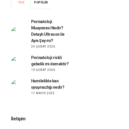
YENI
POPÜLER
Perinatoloji
Muayenesi Nedir?
Detaylı Ultrason ile
Aynı Şey mi?
24 ŞUBAT 2026
Perinatoloji riskli
gebelik mi demektir?
10 ŞUBAT 2026
Hamilelikte kan
uyuşmazlığı nedir?
17 MAYIS 2025
İletişim