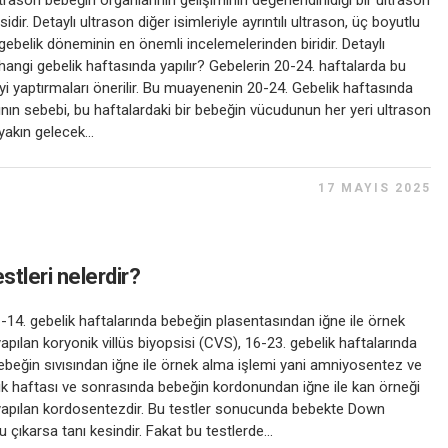
ltrason bebeğin organlarının gelişiminin değerlendirildiği bir ultrason
dir. Detaylı ultrason diğer isimleriyle ayrıntılı ultrason, üç boyutlu
gebelik döneminin en önemli incelemelerinden biridir. Detaylı
hangi gebelik haftasında yapılır? Gebelerin 20-24. haftalarda bu
i yaptırmaları önerilir. Bu muayenenin 20-24. Gebelik haftasında
nın sebebi, bu haftalardaki bir bebeğin vücudunun her yeri ultrason
akın gelecek...
17 MAYIS 2025
estleri nelerdir?
-14. gebelik haftalarında bebeğin plasentasından iğne ile örnek
yapılan koryonik villüs biyopsisi (CVS), 16-23. gebelik haftalarında
ebeğin sıvısından iğne ile örnek alma işlemi yani amniyosentez ve
ik haftası ve sonrasında bebeğin kordonundan iğne ile kan örneği
 yapılan kordosentezdir. Bu testler sonucunda bebekte Down
çıkarsa tanı kesindir. Fakat bu testlerde...