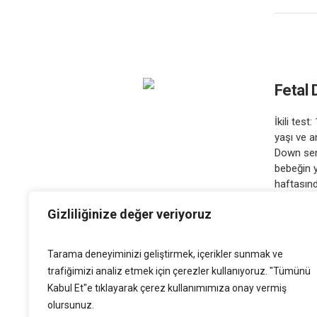
Fetal 
İkili tes
yaşı ve 
Down send
bebeğin y
haftasınd
maddeleri
Gizliliğinize değer veriyoruz
Tarama deneyiminizi geliştirmek, içerikler sunmak ve
trafiğimizi analiz etmek için çerezler kullanıyoruz. "Tümünü
Kabul Et"e tıklayarak çerez kullanımımıza onay vermiş
olursunuz.