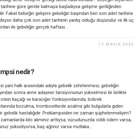
tarihine göre geride kalmaya başladıysa gelişme geriliğinden
lir. Fakat bebeğin gelişimi gebeliğin başından beri son adet tarihine
deyse daha çok son adet tarihinin yanlış olduğu düşünülür ve ilk üç
nları ile gebeliğin gerçek haftası...
17 MAYIS 2025
mpsi nedir?
i yani halk arasındaki adıyla gebelik zehirlenmesi, gebeliğin
yından sonra anne adayının tansiyonunun yükselmesi ile birlikte
rotein kaçağı ve karaciğer fonksiyonlarında, böbrek
larında bozulma, trombositlerde azalma gibi bulgularla giden
 bir gebelik hastalığıdır. Preklampsiden ne zaman şüphelenmeliyim?
zamanlarda kilo alımınız arttıysa, vücudunuzda ciddi ödem varsa,
nuz yükseliyorsa, baş ağrınız varsa mutlaka...