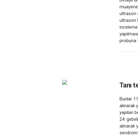
Detaylı u
muayenesi
ultrason 
ultrason 
incelemey
yapılması
probuna y
Tanı t
Bunlar 11
alınarak 
yapılan b
24. gebel
alınarak
sendromu 