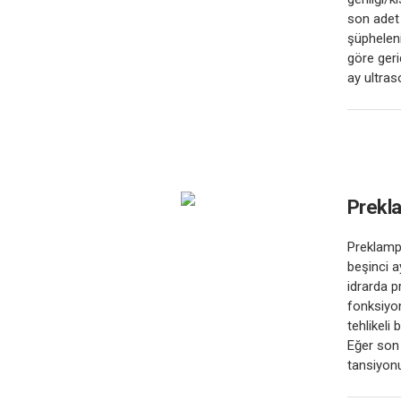
son adet 
şüpheleni
göre geri
ay ultraso
Prekla
Preklamps
beşinci a
idrarda p
fonksiyon
tehlikeli
Eğer son 
tansiyonu