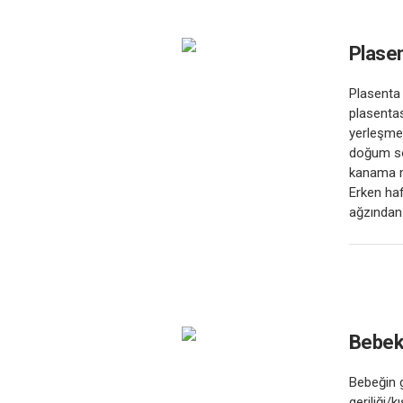
Plasen
Plasenta
plasentas
yerleşmes
doğum son
kanama m
Erken haf
ağzından.
Bebekt
Bebeğin 
geriliği/k