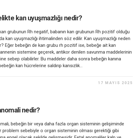
likte kan uyuşmazlığı nedir?
kan grubunun Rh negatif, babanın kan grubunun Rh pozitif olduğu
a kan uyuşmazlığı ihtimalinden söz edilir. Kan uyuşmazlığı neden
dir? Eğer bebeğin de kan grubu rh pozitif ise, bebeğe ait kan
 annenin sistemine geçerek, antikor denilen savunma maddelerinin
ine sebep olabilirler. Bu maddeler daha sonra bebeğin kanına
ebeğin kan hücrelerine saldırıp kansızlık...
17 MAYIS 2025
anomali nedir?
mali, bebeğin bir veya daha fazla organ sisteminin gelişiminde
r problem sebebiyle o organ sisteminin olması gerektiği gibi
na engel olacak şekilde gelişmesidir. Fetal anomaliler kalp ve