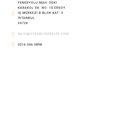
FENERYOLU MAH. ESKI
KARAKOL SK. NO: 10 ERSOY
İŞ MERKEZI B BLOK KAT: 3
İSTANBUL
34724
BILGI@GIZEMLIGEBELER.COM
0216 546 0898