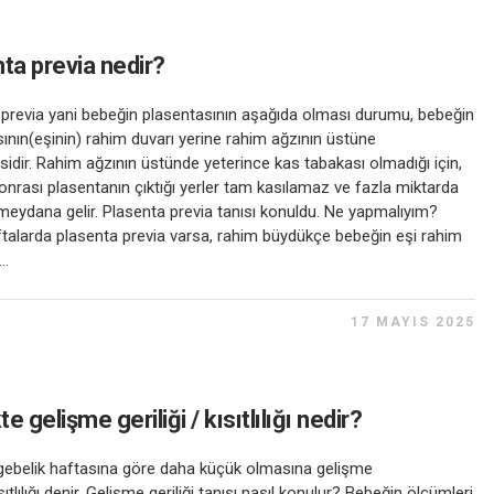
ta previa nedir?
 previa yani bebeğin plasentasının aşağıda olması durumu, bebeğin
ının(eşinin) rahim duvarı yerine rahim ağzının üstüne
idir. Rahim ağzının üstünde yeterince kas tabakası olmadığı için,
rası plasentanın çıktığı yerler tam kasılamaz ve fazla miktarda
eydana gelir. Plasenta previa tanısı konuldu. Ne yapmalıyım?
talarda plasenta previa varsa, rahim büydükçe bebeğin eşi rahim
..
17 MAYIS 2025
e gelişme geriliği / kısıtlılığı nedir?
gebelik haftasına göre daha küçük olmasına gelişme
ısıtlılığı denir. Gelişme geriliği tanısı nasıl konulur? Bebeğin ölçümleri