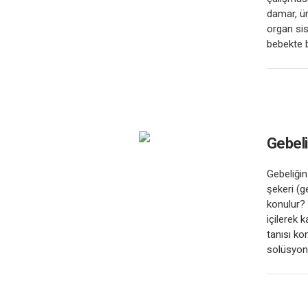
damar, ür
organ sis
bebekte bu
Gebeli
Gebeliğin
şekeri (g
konulur? 
içilerek 
tanısı ko
solüsyonl