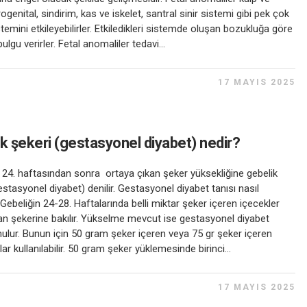
ogenital, sindirim, kas ve iskelet, santral sinir sistemi gibi pek çok
temini etkileyebilirler. Etkiledikleri sistemde oluşan bozukluğa göre
lgu verirler. Fetal anomaliler tedavi...
17 MAYIS 2025
k şekeri (gestasyonel diyabet) nedir?
 24. haftasından sonra ortaya çıkan şeker yüksekliğine gebelik
estasyonel diyabet) denilir. Gestasyonel diyabet tanısı nasıl
Gebeliğin 24-28. Haftalarında belli miktar şeker içeren içecekler
kan şekerine bakılır. Yükselme mevcut ise gestasyonel diyabet
nulur. Bunun için 50 gram şeker içeren veya 75 gr şeker içeren
ar kullanılabilir. 50 gram şeker yüklemesinde birinci...
17 MAYIS 2025