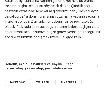
Bütün bu ilgi alanlarına rağmen günümüzde hala bu branşa
rahatça erişim olduğunu söylemek de zor. Şimdilik çoğu
hastanın kafasında “Risk varsa gidiyoruz.” dan , “Beşinci ayda
da gidiyoruz.” a dönen branşımızın, zamanla yaygınlaşacağına
inancım sonsuz. Zamanla her gebenin bir de perinatoloğu
olacak. Risk radarlarını açacağız ve anne-bebek sağlığını daha
da arttırmak için üzerimize düşen görevi yerine getireceğiz. Bir
sonraki yazımızda görüşmek üzere. Sevgiyle kalın.
Gebelik
,
Kadın Hastalıkları ve Doğum
tags
0
perinatolog
,
perinatoloji
,
perinatoloji uzmanı
FACEBOOK
TWITTER
PINTEREST