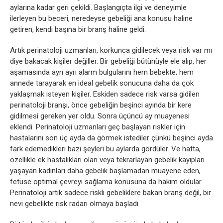
aylarına kadar geri çekildi. Başlangıçta ilgi ve deneyimle
ilerleyen bu beceri, neredeyse gebeliği ana konusu haline
getiren, kendi başına bir branş haline geldi.
Artık perinatoloji uzmanları, korkunca gidilecek veya risk var mı
diye bakacak kişiler değiller. Bir gebeliği bütünüyle ele alıp, her
aşamasında ayrı ayrı alarm bulgularını hem bebekte, hem
annede tarayarak en ideal gebelik sonucuna daha da çok
yaklaşmak isteyen kişiler. Eskiden sadece risk varsa gidilen
perinatoloji branşı, önce gebeliğin beşinci ayında bir kere
gidilmesi gereken yer oldu. Sonra üçüncü ay muayenesi
eklendi. Perinatoloji uzmanları geç başlayan riskler için
hastalarını son üç ayda da görmek istediler çünkü beşinci ayda
fark edemedikleri bazı şeyleri bu aylarda gördüler. Ve hatta,
özellikle ek hastalıkları olan veya tekrarlayan gebelik kayıpları
yaşayan kadınları daha gebelik başlamadan muayene eden,
fetüse optimal çevreyi sağlama konusuna da hakim oldular.
Perinatoloji artık sadece riskli gebeliklere bakan branş değil, bir
nevi gebelikte risk radarı olmaya başladı.