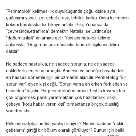
“Perinatoloji” kelimesi ilk duyulduğunda çoğu kişide aynı
çağrışımı yapar: zor gebelik, risk, tehlike, korku. Oysa kelimenin
kökeni bambaşka bir hikaye anlatır. Peri, Yunanca’da
“çevresinde,etrafında” demektir. Natalis ,se Latince’de
“doğumla ilgili” anlamına gelir. Yani perinatoloji kelime
anlamıyla: “Doğumun çevresindeki dönemle ilgilenen bilim
dalıdır.”
Ne sadece hastalıkla, ne sadece sorunla, ne de sadece
risklerle ilgilenen bir branştır. Annenin ve bebeğin hayatındaki
en hassas dönemle ilgili bir uzmanlık alanıdır. Perinatolog “Bir
sorun var.” diyen kişi değil, “Sorun varsa en erken fark eden ve
hisseden.” kişidir. Bir perinatoloğun amacı teşhis koymaktan
çok öngörmek, panik yaratmaktan çok hazırlamak, riskli
gebeye “kötü haber veren kişi” olmaktansa birçok olasılığı
yönetmektir.
Peki perinatoloji neden yanlış biliniyor? Neden sadece “riskli
gebelerin” gittiği bir bölüm olarak görülüyor? Bunun için belki