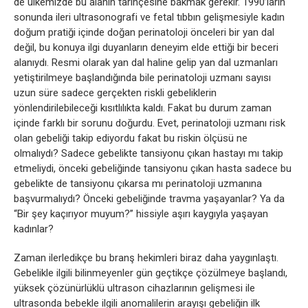
de ülkemizde bu alanın tarihçesine bakmak gerekir. 1990’ların
sonunda ileri ultrasonografi ve fetal tıbbın gelişmesiyle kadın
doğum pratiği içinde doğan perinatoloji önceleri bir yan dal
değil, bu konuya ilgi duyanların deneyim elde ettiği bir beceri
alanıydı. Resmi olarak yan dal haline gelip yan dal uzmanları
yetiştirilmeye başlandığında bile perinatoloji uzmanı sayısı
uzun süre sadece gerçekten riskli gebeliklerin
yönlendirilebileceği kısıtlılıkta kaldı. Fakat bu durum zaman
içinde farklı bir sorunu doğurdu. Evet, perinatoloji uzmanı risk
olan gebeliği takip ediyordu fakat bu riskin ölçüsü ne
olmalıydı? Sadece gebelikte tansiyonu çıkan hastayı mı takip
etmeliydi, önceki gebeliğinde tansiyonu çıkan hasta sadece bu
gebelikte de tansiyonu çıkarsa mı perinatoloji uzmanına
başvurmalıydı? Önceki gebeliğinde travma yaşayanlar? Ya da
“Bir şey kaçırıyor muyum?” hissiyle aşırı kaygıyla yaşayan
kadınlar?
Zaman ilerledikçe bu branş hekimleri biraz daha yaygınlaştı.
Gebelikle ilgili bilinmeyenler gün geçtikçe çözülmeye başlandı,
yüksek çözünürlüklü ultrason cihazlarının gelişmesi ile
ultrasonda bebekle ilgili anomalilerin arayışı gebeliğin ilk