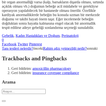
bir organ anormalliği varsa (kalp, barsakların dışarda olması, sırtında
açıklık olması vb.) doğumun bebeğe acil müdahele ve gerekliyse
operasyon yapılabilecek bir hastanede olması önerilir. Özellikle
kardiyak anormalliklerde bebeğin bu konuda uzman bir merkezde
doğumu ve takibi hayati önem taşır. Eğer incelemede bebeğin
doğduktan sonra hayatta kalmasına engel olacak bir anormallik
tespit edilirse aileye gebeliği sonlandırma seçeneği sunulabilir.
Gebelik
,
Kadın Hastalıkları ve Doğum
,
Perinatoloji
0
Facebook
Twitter
Pinterest
Tanı testleri nelerdir?
önceki
Rahim ağzı yetmezliği nedir?
sonraki
Trackbacks and Pingbacks
Geri bildirim:
amoxicillin pharmacology
Geri bildirim:
insurance coverage compliance
Arama