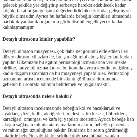
gelecek şekilde yer değiştirip serbestçe hareket edebilecek kadar
küçük, fakat organ gelişimi değerlendirilebilecek kadar gelişmiş ve
büyük olmasıdır. Ayrıca bu haftalarda bebeğin kemikleri ultrasonda
parlaklık yaratarak organların görüntüsünü engelleyecek kadar
kalınlaşmamıştır.
Detaylı ultrasonu kimler yapabilir?
Detaylı ultrason muayenesi, çok daha net görüntü elde edilen ileri
düzey ultrason cihazları ile, bu işin eğitimini almış kişiler tarafından
yapılır. Ülkemizde bu eğitim perinatoloji uzmanlarına verilmekle
birlikte, radyoloji uzmanları ve bu konuda ayrıca kendini geliştirmiş
kadın doğum uzmanları da bu muayeneyi yapabilirler. Perinatoloji
uzmanının artısı incelemede bir sıkıntı görülmesi durumunda
gebenin bir sonraki adımını belirlemek ve uygulamaktır.
Detaylı ultrasonda nelere bakılır?
Detaylı ultrason incelemesinde bebeğin kol ve bacakları,el ve
ayakları, yüzü, kalbi, akciğerleri, midesi, safra kesesi, böbrekleri,
karaciğeri, omurgası ve kafa içi yapıları incelenir. Ayrıca bebeğe kan
akışını sağlayan rahmin atardamarlarının akımı, bebeğin plasentası
ve rahim ağzı uzunluğuna bakılır. Bunlarda bir sorun görülmediği
takdirde bebeğin sağlıklı bir şekilde doğması ihtimali yapılan