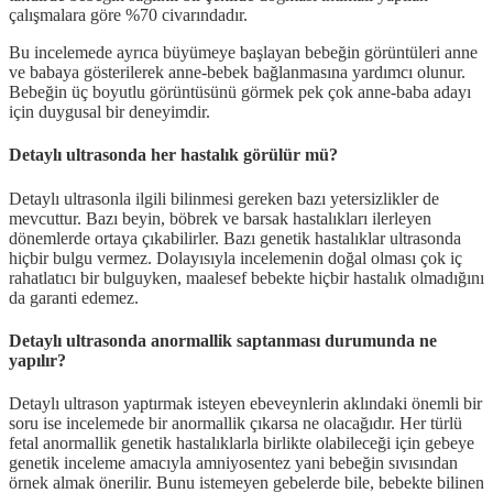
çalışmalara göre %70 civarındadır.
Bu incelemede ayrıca büyümeye başlayan bebeğin görüntüleri anne
ve babaya gösterilerek anne-bebek bağlanmasına yardımcı olunur.
Bebeğin üç boyutlu görüntüsünü görmek pek çok anne-baba adayı
için duygusal bir deneyimdir.
Detaylı ultrasonda her hastalık görülür mü?
Detaylı ultrasonla ilgili bilinmesi gereken bazı yetersizlikler de
mevcuttur. Bazı beyin, böbrek ve barsak hastalıkları ilerleyen
dönemlerde ortaya çıkabilirler. Bazı genetik hastalıklar ultrasonda
hiçbir bulgu vermez. Dolayısıyla incelemenin doğal olması çok iç
rahatlatıcı bir bulguyken, maalesef bebekte hiçbir hastalık olmadığını
da garanti edemez.
Detaylı ultrasonda anormallik saptanması durumunda ne
yapılır?
Detaylı ultrason yaptırmak isteyen ebeveynlerin aklındaki önemli bir
soru ise incelemede bir anormallik çıkarsa ne olacağıdır. Her türlü
fetal anormallik genetik hastalıklarla birlikte olabileceği için gebeye
genetik inceleme amacıyla amniyosentez yani bebeğin sıvısından
örnek almak önerilir. Bunu istemeyen gebelerde bile, bebekte bilinen